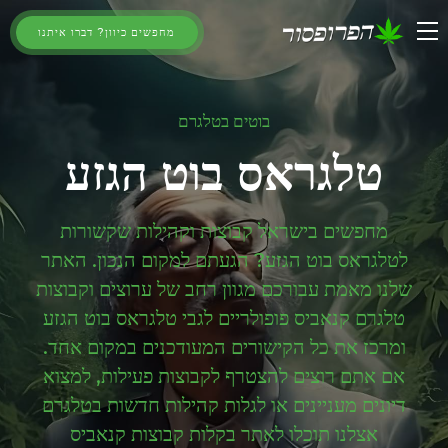
מחפשים כיוון? דברו איתנו
בוטים בטלגרם
טלגראס בוט הגזע
מחפשים בישראל קבוצות וקהילות שקשורות
לטלגראס בוט הגזע? הגעתם למקום הנכון. האתר
שלנו מאמת עבורכם מגוון רחב של ערוצים וקבוצות
טלגרם קנאביס פופולריים לגבי טלגראס בוט הגזע
ומרכז את כל הקישורים המעודכנים במקום אחד.
אם אתם רוצים להצטרף לקבוצות פעילות, למצוא
דיונים מעניינים או לגלות קהילות חדשות בטלגרם
אצלנו תוכלו לאתר בקלות קבוצות קנאביס