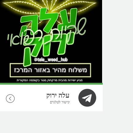
עלה ירוק
קישור לטלגרם