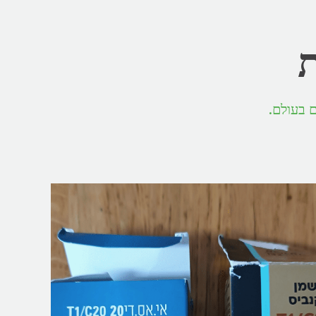
ת
 בעולם.