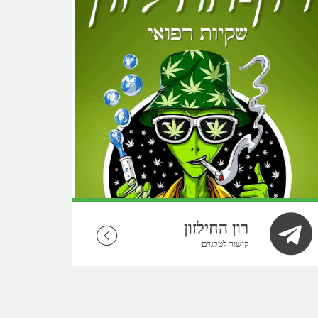
רון החילזון
קישור לטלגרם