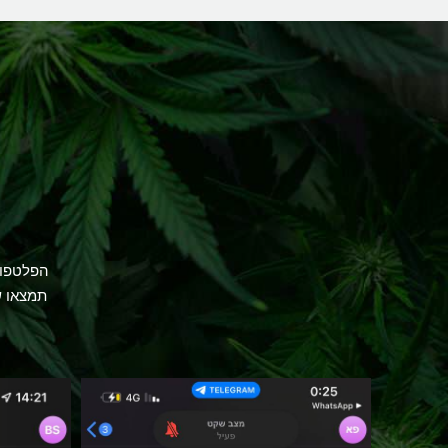
הפלטפור
תמצאו ש