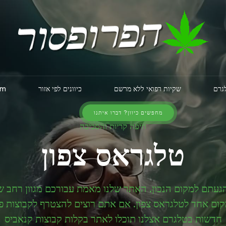
לגרם
שקיות רפואי ללא מרשם
כיוונים לפי אזור
am
מחפשים כיוון? דברו איתנו
חיפה קריות והסביבה
טלגראס צפון
עתם למקום הנכון. האתר שלנו מאמת עבורכם מגוון רחב של 
ם אחד לטלגראס צפון. אם אתם רוצים להצטרף לקבוצות פעילו
חדשות בטלגרם אצלנו תוכלו לאתר בקלות קבוצות קנאביס