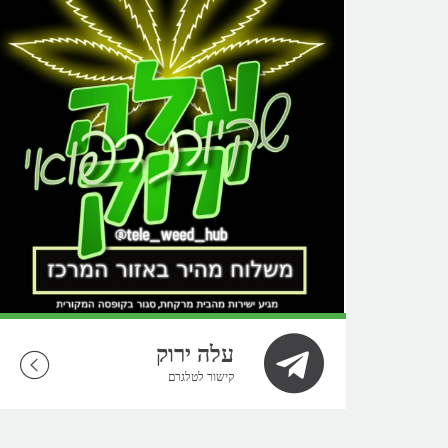
עלה ירוק
קישור לטלגרם