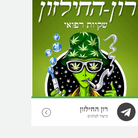
רון החילזון
קישור לטלגרם