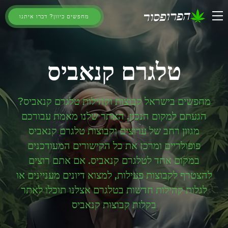
מחפשים כיוון? דברו איתנו
טלגרם קנאביס
מחפשים בישראל קבוצות וקהילות טלגרם קנאביס?
הגעתם למקום הנכון. האתר שלנו מאמת עבורכם
מגוון רחב של ערוצים וקבוצות טלגרם קנאביס
פופולריים ומרכז את כל הקישורים המעודכנים
במקום אחד לטלגרם קנאביס. אם אתם רוצים
להצטרף לקבוצות פעילות, למצוא דיונים מעניינים או
לגלות קהילות חדשות בטלגרם אצלנו תוכלו לאתר
בקלות קבוצות קנאביס