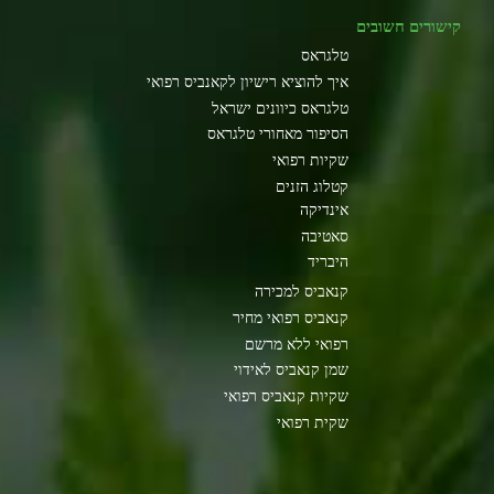
קישורים חשובים
טלגראס
איך להוציא רישיון לקאנביס רפואי
טלגראס כיוונים ישראל
הסיפור מאחורי טלגראס
שקיות רפואי
קטלוג הזנים
אינדיקה
סאטיבה
היבריד
קנאביס למכירה
קנאביס רפואי מחיר
רפואי ללא מרשם
שמן קנאביס לאידוי
שקיות קנאביס רפואי
שקית רפואי