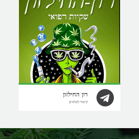
רון החילזון
קישור לטלגרם