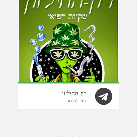
רון החילזון
קישור לטלגרם