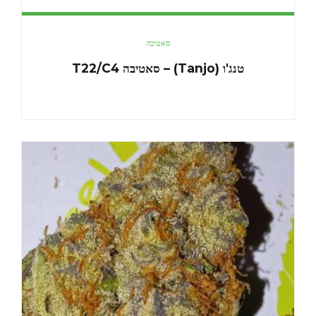
סאטיבה
טנג'ו (Tanjo) – סאטיבה T22/C4