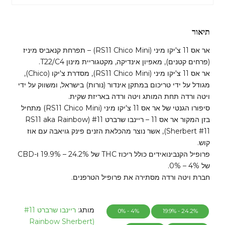
תיאור
אר אס 11 צ'יקו מיני (RS11 Chico Mini) – תפרחת קנאביס מיניז
(פרחים קטנים), מאפיון אינדיקה, מקטגוריית מינון T22/C4.
אר אס 11 צ'יקו מיני (RS11 Chico Mini), מסדרת צ'יקו (‎Chico)‎,
מגודל על ידי טריכום במתקן אינדור (נורות) בישראל, ומשווק על ידי
ויטה ורדה תחת המותג ויטה ורדה באריזת שקית.
סיפורו הגנטי של אר אס 11 צ'יקו מיני (RS11 Chico Mini) מתחיל
בזן המקור אר אס 11 – ריינבו שרברט #11 (RS11 aka Rainbow
Sherbert #11), אשר נוצר מהכלאת הזנים פינק גויאבה עם אוז
קוש.
פרופיל הקנבינואידים כולל ריכוז THC של 24.2% – 19.9% ו-CBD
של 4% – 0%.
חברת ויטה ורדה מסתירה את פרופיל הטרפנים.
מותג:
ריינבו שרברט #11
4% - 0%
24.2% - 19.9%
(Rainbow Sherbert