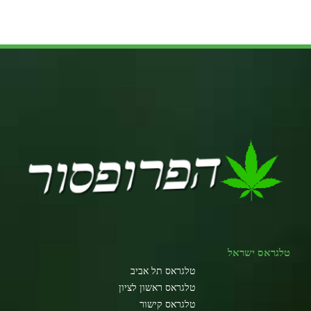
טלגראס ישראל
טלגראס תל אביב
טלגראס ראשון לציון
טלגראס קישור