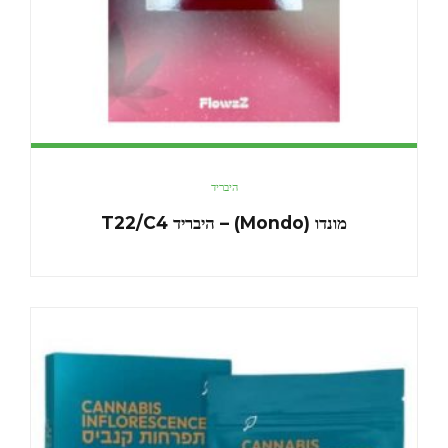
היבריד
מונדו (Mondo) – היבריד T22/C4