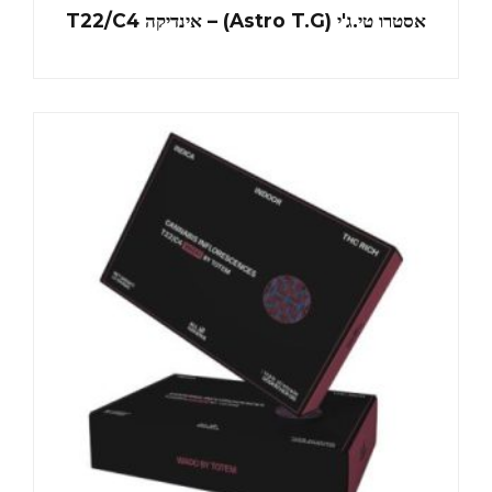
אסטרו טי.ג'י (Astro T.G) – אינדיקה T22/C4