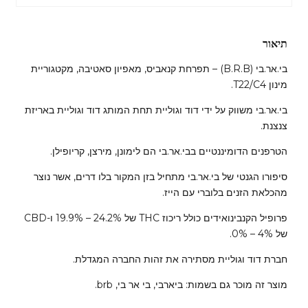
תיאור
בי.אר.בי (B.R.B) – תפרחת קנאביס, מאפיון סאטיבה, מקטגוריית
מינון T22/C4.
בי.אר.בי משווק על ידי דוד וגוליית תחת המותג דוד וגוליית באריזת
צנצנת.
הטרפנים הדומיננטיים בבי.אר.בי הם לימונן, מירצן, קריופילן.
סיפורו הגנטי של בי.אר.בי מתחיל בזן המקור בלו דרים, אשר נוצר
מהכלאת הזנים בלוברי עם הייז.
פרופיל הקנבינואידים כולל ריכוז THC של 24.2% – 19.9% ו-CBD
של 4% – 0%.
חברת דוד וגוליית מסתירה את זהות החברה המגדלת.
מוצר זה מוכר גם בשמות: ביארבי, בי אר בי, brb.