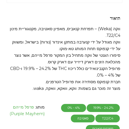
תיאור
ווקה (Weka) – תפרחת קנאביס, מאפיון סאטיבה, מקטגוריית מינון
T22/C4.
ווקה מגודל על ידי קנערבה במתקן אינדור (נורות) בישראל, ומשווק
על ידי קנפוקס תחת המותג טא-מוקו.
סיפורו הגנטי של ווקה מתחיל בזן המקור פרפל מייהם, אשר נוצר
מהכלאת הזנים דארק דיזייר עם דארק קרוס.
פרופיל הקנבינואידים כולל ריכוז THC של 24.2% – 19.9% ו-CBD
של 4% – 0%.
חברת קנפוקס מסתירה את פרופיל הטרפנים.
מוצר זה מוכר גם בשמות: ווקא, וואקא, וואקה, waka.
מותג:
פרפל מייהם
4% - 0%
24.2% - 19.9%
(Purple Mayhem)
T22/C4
סאטיבה
תפרחת קנאביס