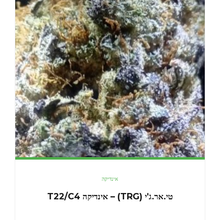
אינדיקה
טי.אר.ג'י (TRG) – אינדיקה T22/C4