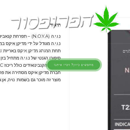
תיאור
נ.ו.י.ה (N.O.Y.A) – תפרחת קנאביס, מאפיון אינדיקה, מקטגוריית מינון T22/C4.
נ.ו.י.ה מגודל על ידי מדיקן איקס ב
תחת המותג מדיקן איקס באריזת ש
לגרם
שקיות רפואי ללא מרשם
כיוונים לפי אזור
am
סיפורו הגנטי של נ.ו.י.ה מתחיל בזן
פרופיל הקנבינואידים כולל ריכוז THC של 24.2% – 19.9% ו-CBD של 4% – 0%.
מחפשים כיוון? דברו איתנו
חברת מדיקן איקס מסתירה את פרו
מוצר זה מוכר גם בשמות: נויה, אן.או.וואי