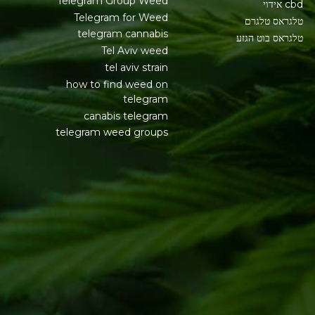
Telegram Group Weed
cbd אידוי
Telegram for Weed
טלגראס טלגרם
telegram cannabis
טלגראס בוט הגזע
Tel Aviv weed
tel aviv strain
how to find weed on
telegram
canabis telegram
telegram weed groups