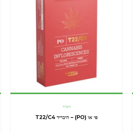
היבריד
פי או (PO) – היבריד T22/C4