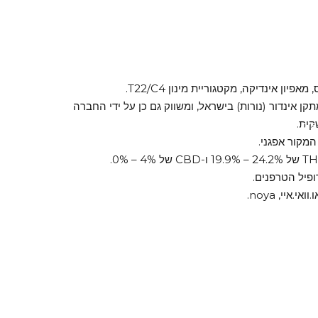
מתקן אינדור (נורות) בישראל, ומשווק גם כן על ידי החברה
קית.
Weed on Telegr
טלגראס
 המקור אפגני.
פיל הטרפנים.
.איי, noya.