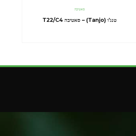
סאטיבה
טנג'ו (Tanjo) – סאטיבה T22/C4