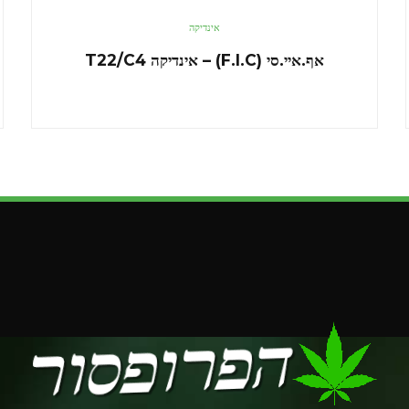
אינדיקה
אף.איי.סי (F.I.C) – אינדיקה T22/C4