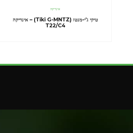
אינדיקה
טיקי ג'י-מנטז (Tiki G-MNTZ) – אינדיקה
T22/C4