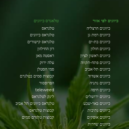
כיוונים לפי אזור
טלאגרס כיוונים
כיוונים הרצליה
טלגראס
כיוונים רמת גן
טלגראס כיוונים
כיוונים בת-ים
טלגראס קישורים
כיוונים חולון
רון החילזון
כיוונים ראשון לציון
ראסטה מאן
כיוונים פתח-תקווה
עלה ירוק
כיוונים תל-אביב
סמי הסטלן
כיוונים אשדוד
קבוצות סמים בטלגרם
כיוונים נתניה
הפרופסור
כיוונים חיפה
teleweed
כיוונים ירושלים
לינק לטלגראס
כיוונים באר-שבע
טלגראס כיוונים תל אביב
כיוונים נתיבות
קבוצות טלגראס
כיוונים אופקים
קבוצות טלגרם סמים
כיוונים שדרות