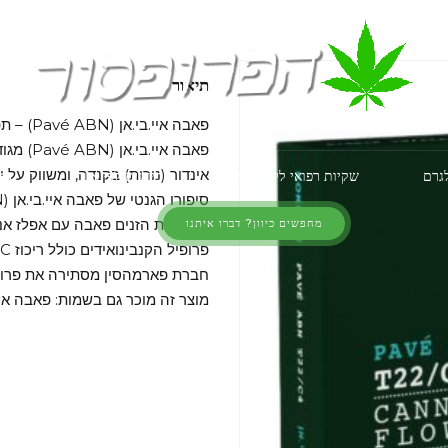
תיאור
פאבה איי.בי.אן (Pavé ABN) – תפרחת קנאביס, מאפיון היבריד, מקטגוריית מינון T22/C4.
אינדור (נורות) בקנדה, ומשווק על 
לגרם
שקיות רפואי ללא מרשם
כיוונים לפי אזור
am
מהכלאת הזנים פאבה עם אפלז אנד
מחפשים כיוון? דברו איתנו
פרופיל הקנבינואידים כולל ריכוז THC של 24.2% – 19.9% ו-CBD של 4% – 0%.
חברת פארמהסין מסתירה את פרופ
מוצר זה מוכר גם בשמות: פאבה איי בי אן, 