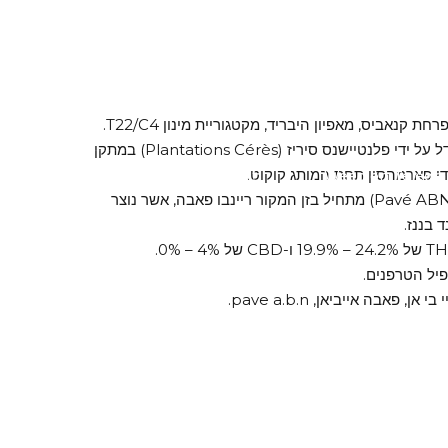
פאבה איי.בי.אן (Pavé ABN) מגודל על ידי פלנטיישנס סיריז (Plantations Cérès) במתקן
ידי פארמהסין תחת המותג קוקוט.
Weed on Telegr
טלגראס
סיפורו הגנטי של פאבה איי.בי.אן (Pavé ABN) מתחיל בזן המקור ריינבו פאבה, אשר נוצר
 בננז.
יל הטרפנים.
פאבה אייביאן, pave a.b.n.