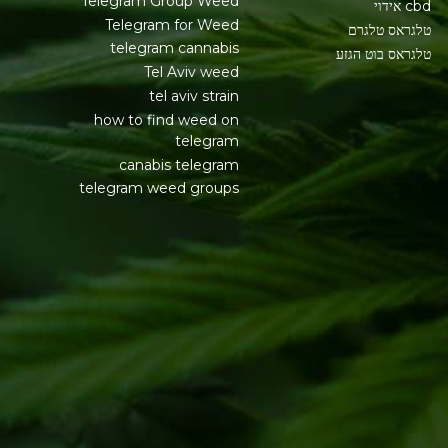
Telegram Group Weed
cbd אידוי
Telegram for Weed
טלגראס טלגרם
telegram cannabis
טלגראס בוט הגזע
Tel Aviv weed
tel aviv strain
how to find weed on
telegram
canabis telegram
telegram weed groups