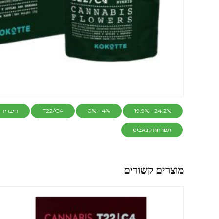
24.2% - 19.9%
4% - 0%
T22/C4
היבריד
תפרחת קנאביס
מוצרים קשורים