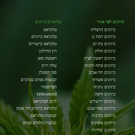
כיוונים לפי אזור
טלאגרס כיוונים
כיוונים הרצליה
טלגראס
כיוונים רמת גן
טלגראס כיוונים
כיוונים בת-ים
טלגראס קישורים
כיוונים חולון
רון החילזון
כיוונים ראשון לציון
ראסטה מאן
כיוונים פתח-תקווה
עלה ירוק
כיוונים תל-אביב
סמי הסטלן
כיוונים אשדוד
קבוצות סמים בטלגרם
כיוונים נתניה
הפרופסור
כיוונים חיפה
teleweed
כיוונים ירושלים
לינק לטלגראס
כיוונים באר-שבע
טלגראס כיוונים תל אביב
כיוונים נתיבות
קבוצות טלגראס
כיוונים אופקים
קבוצות טלגרם סמים
כיוונים שדרות