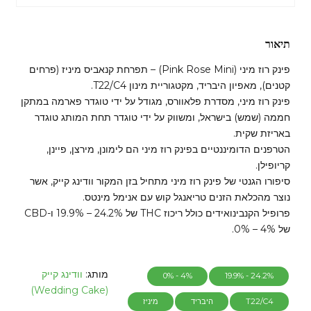
תיאור
פינק רוז מיני (Pink Rose Mini) – תפרחת קנאביס מיניז (פרחים
קטנים), מאפיון היבריד, מקטגוריית מינון T22/C4.
פינק רוז מיני, מסדרת פלאוורס, מגודל על ידי טוגדר פארמה במתקן
חממה (שמש) בישראל, ומשווק על ידי טוגדר תחת המותג טוגדר
באריזת שקית.
הטרפנים הדומיננטיים בפינק רוז מיני הם לימונן, מירצן, פיינן,
קריופילן.
סיפורו הגנטי של פינק רוז מיני מתחיל בזן המקור וודינג קייק, אשר
נוצר מהכלאת הזנים טריאנגל קוש עם אנימל מינטס.
פרופיל הקנבינואידים כולל ריכוז THC של 24.2% – 19.9% ו-CBD
של 4% – 0%.
מותג:
וודינג קייק
4% - 0%
24.2% - 19.9%
(Wedding Cake)
T22/C4
היבריד
מיניז