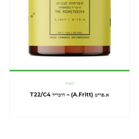
היבריד
א.פריט (A.Fritt) – היבריד T22/C4