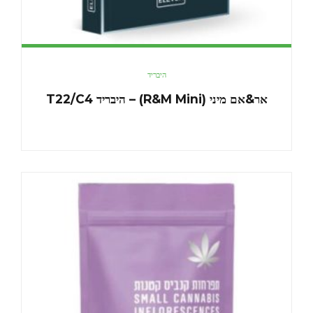
היבריד
אר&אם מיני (R&M Mini) – היבריד T22/C4