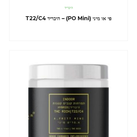
היבריד
פי או מיני (PO Mini) – היבריד T22/C4