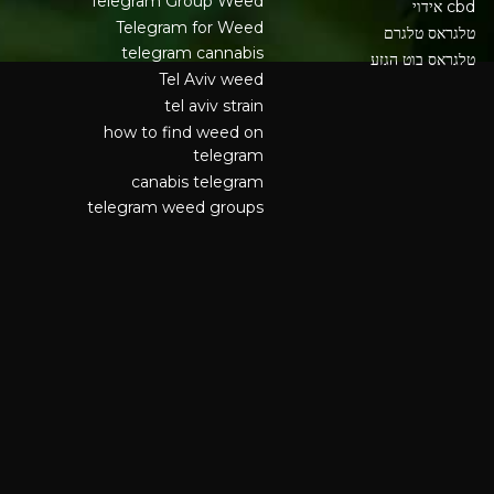
Telegram Group Weed
cbd אידוי
Telegram for Weed
טלגראס טלגרם
telegram cannabis
טלגראס בוט הגזע
Tel Aviv weed
tel aviv strain
how to find weed on
telegram
canabis telegram
telegram weed groups