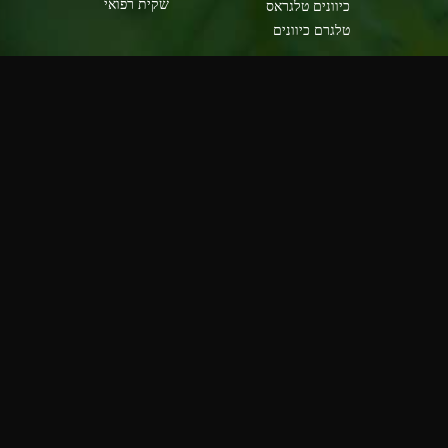
שקית רפואי
כיוונים טלגראס
טלגרם כיוונים