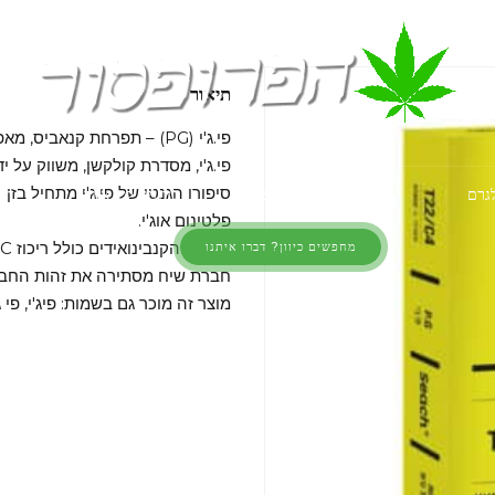
תיאור
פי.ג'י (PG) – תפרחת קנאביס, מאפיון היבריד, מקטגוריית מינון T22/C4.
פי.ג'י, מסדרת קולקשן, משווק על 
סיפורו הגנטי של פי.ג'י מתחיל בזן
לגרם
שקיות רפואי ללא מרשם
כיוונים לפי אזור
am
פלטינום אוג'י.
פרופיל הקנבינואידים כולל ריכוז THC של 24.2% – 19.9% ו-CBD של 4% – 0%.
מחפשים כיוון? דברו איתנו
חברת שיח מסתירה את זהות החבר
מוצר זה מוכר גם בשמות: פיג'י, פי ג'י, 