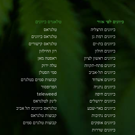
כיוונים לפי אזור
טלאגרס כיוונים
כיוונים הרצליה
טלגראס
כיוונים רמת גן
טלגראס כיוונים
כיוונים בת-ים
טלגראס קישורים
כיוונים חולון
רון החילזון
כיוונים ראשון לציון
ראסטה מאן
כיוונים פתח-תקווה
עלה ירוק
כיוונים תל-אביב
סמי הסטלן
כיוונים אשדוד
קבוצות סמים בטלגרם
כיוונים נתניה
הפרופסור
כיוונים חיפה
teleweed
כיוונים ירושלים
לינק לטלגראס
כיוונים באר-שבע
טלגראס כיוונים תל אביב
כיוונים נתיבות
קבוצות טלגראס
כיוונים אופקים
קבוצות טלגרם סמים
כיוונים שדרות