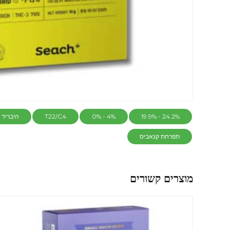
24.2% - 19.9%
4% - 0%
T22/C4
היבריד
תפרחת קנאביס
מוצרים קשורים