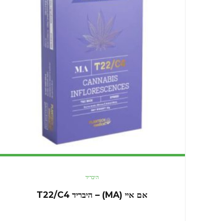
היבריד
אם איי (MA) – היבריד T22/C4