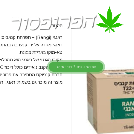
תיאור
ראנגי (Rangi) – תפרחת קנאביס, מאפיון אינדיקה, מקטגוריית מינון T22/C4.
ראנגי מגודל על ידי קנערבה במתקן
טא-מוקו באריזת צנצנת.
לגרם
שקיות רפואי ללא מרשם
כיוונים לפי אזור
am
מקורו הגנטי של ראנגי הוא מהכלאת
פרופיל הקנבינואידים כולל ריכוז THC של 24.2% – 19.9% ו-CBD של 4% – 0%.
מחפשים כיוון? דברו איתנו
חברת קנפוקס מסתירה את פרופיל
מוצר זה מוכר גם בשמות: ראנגי, רנג'י