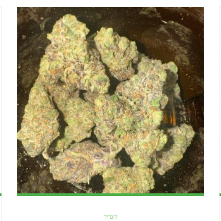
היבריד