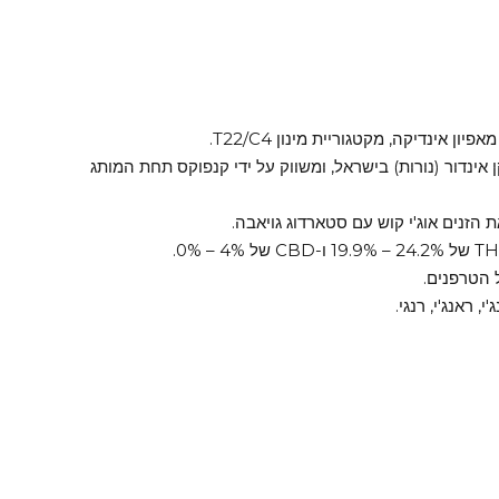
 אינדור (נורות) בישראל, ומשווק על ידי קנפוקס תחת המותג
Weed on Telegr
טלגראס
 הזנים אוג'י קוש עם סטארדוג גויאבה.
 הטרפנים.
, ראנג'י, רנגי.