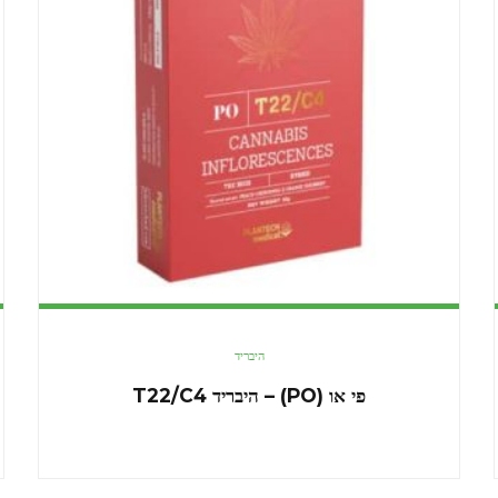
היבריד
פי או (PO) – היבריד T22/C4