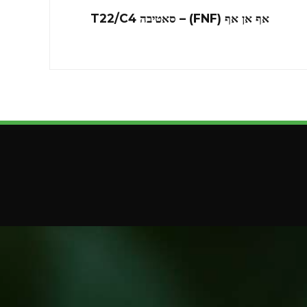
אף אן אף (FNF) – סאטיבה T22/C4