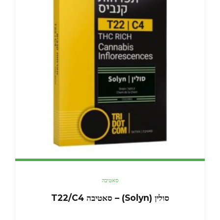
סאטיבה
סולין (Solyn) – סאטיבה T22/C4