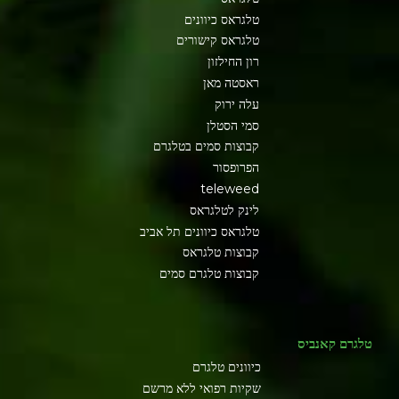
טלגראס כיוונים
טלגראס קישורים
רון החילזון
ראסטה מאן
עלה ירוק
סמי הסטלן
קבוצות סמים בטלגרם
הפרופסור
teleweed
לינק לטלגראס
טלגראס כיוונים תל אביב
קבוצות טלגראס
קבוצות טלגרם סמים
טלגרם קאנביס
כיוונים טלגרם
שקיות רפואי ללא מרשם