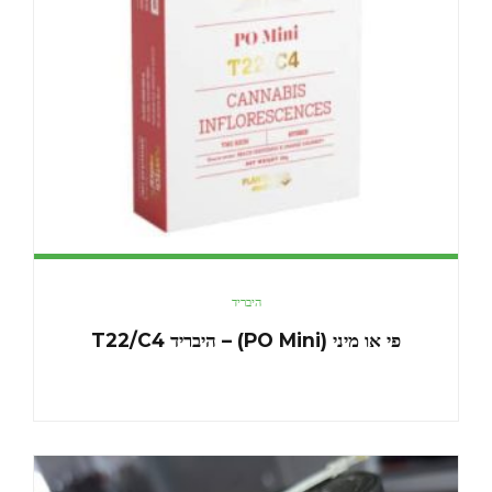
היבריד
פי או מיני (PO Mini) – היבריד T22/C4