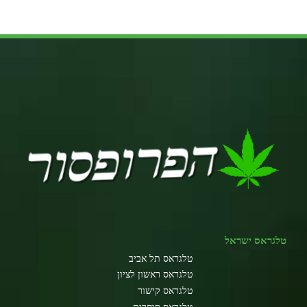
טלגראס ישראל
טלגראס תל אביב
טלגראס ראשון לציון
טלגראס קישור