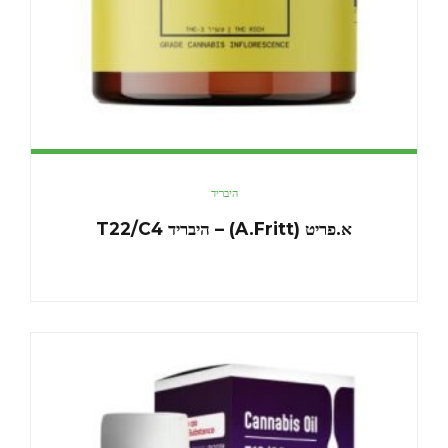
היבריד
א.פריט (A.Fritt) – היבריד T22/C4