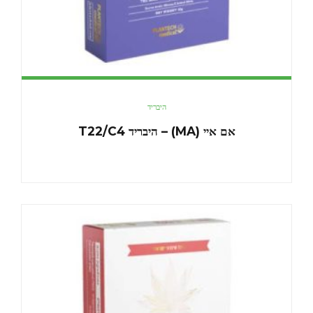
היבריד
אם איי (MA) – היבריד T22/C4