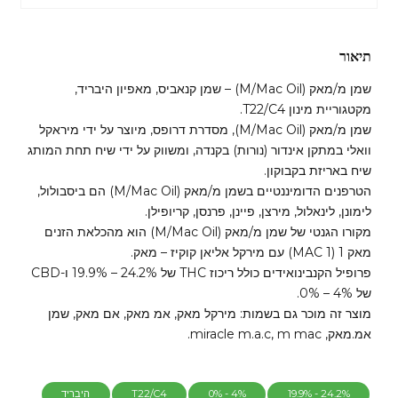
תיאור
שמן מ/מאק (M/Mac Oil) – שמן קנאביס, מאפיון היבריד,
מקטגוריית מינון T22/C4.
שמן מ/מאק (M/Mac Oil), מסדרת דרופס, מיוצר על ידי מיראקל
וואלי במתקן אינדור (נורות) בקנדה, ומשווק על ידי שיח תחת המותג
שיח באריזת בקבוקון.
הטרפנים הדומיננטיים בשמן מ/מאק (M/Mac Oil) הם ביסבולול,
לימונן, לינאלול, מירצן, פיינן, פרנסן, קריופילן.
מקורו הגנטי של שמן מ/מאק (M/Mac Oil) הוא מהכלאת הזנים
מאק 1 (MAC 1) עם מירקל אליאן קוקיז – מאק.
פרופיל הקנבינואידים כולל ריכוז THC של 24.2% – 19.9% ו-CBD
של 4% – 0%.
מוצר זה מוכר גם בשמות: מירקל מאק, אמ מאק, אם מאק, שמן
אמ.מאק, miracle m.a.c, m mac.
24.2% - 19.9%
4% - 0%
T22/C4
היבריד