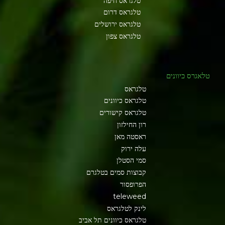
טלגראס חיפה
טלגראס דרום
טלגראס ירושלים
טלגראס צפון
טלאגרס כיוונים
טלגראס
טלגראס כיוונים
טלגראס קישורים
רון החילזון
ראסטה מאן
עלה ירוק
סמי הסטלן
קבוצות סמים בטלגרם
הפרופסור
teleweed
לינק לטלגראס
טלגראס כיוונים תל אביב