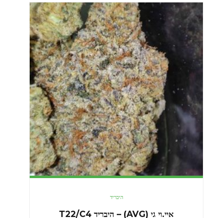
היבריד
איי.וי גי (AVG) – היבריד T22/C4