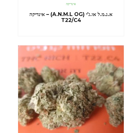
אינדיקה
א.נ.מ.ל או.ג'י (A.N.M.L OG) – אינדיקה
T22/C4