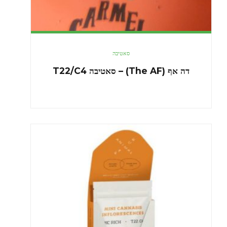
סאטיבה
דה אף (The AF) – סאטיבה T22/C4