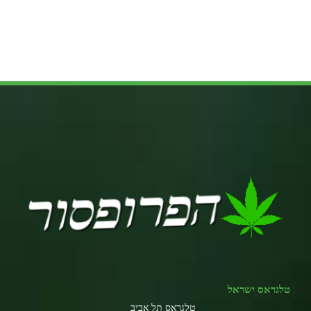
טלגראס ישראל
טלגראס תל אביב