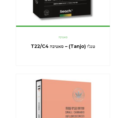
סאטיבה
טנג'ו (Tanjo) – סאטיבה T22/C4