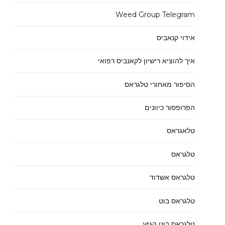
Weed Group Telegram
אידוי קנאביס
איך להוציא רישיון לקאנביס רפואי
הסיפור מאחורי טלגראס
הפרופסור כיוונים
טלאגראס
טלגראס
טלגראס אשדוד
טלגראס בוט
טלגראס בוט הגזע