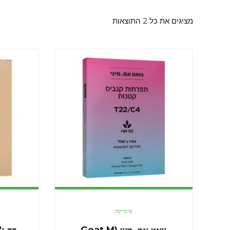
מציגים את כל ⁦2⁩ התוצאות
אינדיקה
גואט אמ. מיני (Goat M