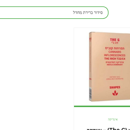
אינדיקה
דה ג'י (The G) – אינדיקה