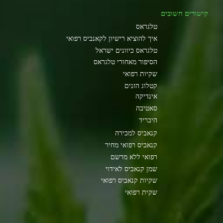
קישורים חשובים
טלגראס
איך להוציא רישיון לקאנביס רפואי
טלגראס כיוונים ישראל
הסיפור מאחורי טלגראס
שקיות רפואי
קטלוג הזנים
אינדיקה
סאטיבה
היבריד
קנאביס למכירה
קנאביס רפואי מחיר
רפואי ללא מרשם
שמן קנאביס לאידוי
שקיות קנאביס רפואי
שקית רפואי