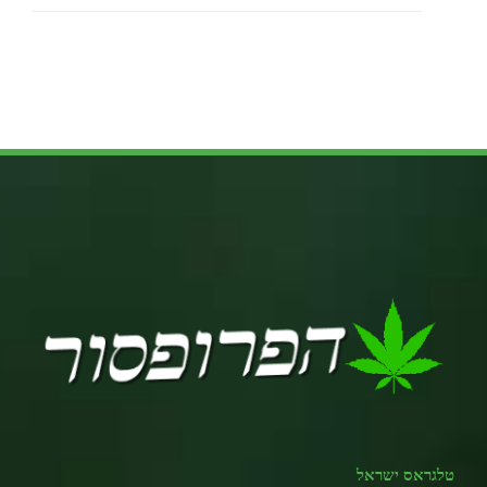
טלגראס ישראל