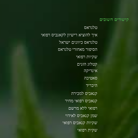
קישורים חשובים
טלגראס
איך להוציא רישיון לקאנביס רפואי
טלגראס כיוונים ישראל
הסיפור מאחורי טלגראס
שקיות רפואי
קטלוג הזנים
אינדיקה
סאטיבה
היבריד
קנאביס למכירה
קנאביס רפואי מחיר
רפואי ללא מרשם
שמן קנאביס לאידוי
שקיות קנאביס רפואי
שקית רפואי