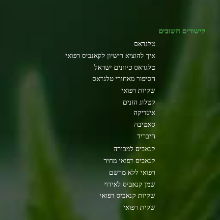
קישורים חשובים
טלגראס
איך להוציא רישיון לקאנביס רפואי
טלגראס כיוונים ישראל
הסיפור מאחורי טלגראס
שקיות רפואי
קטלוג הזנים
אינדיקה
סאטיבה
היבריד
קנאביס למכירה
קנאביס רפואי מחיר
רפואי ללא מרשם
שמן קנאביס לאידוי
שקיות קנאביס רפואי
שקית רפואי