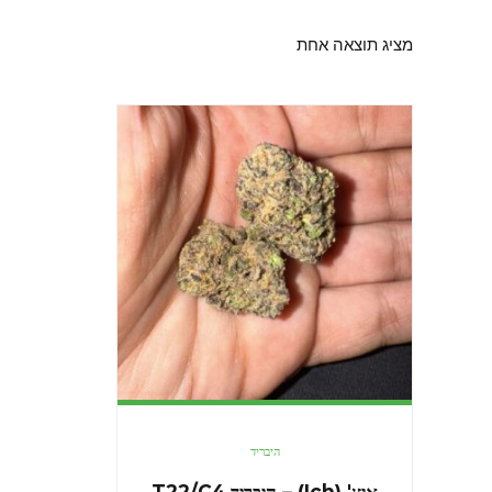
מציג תוצאה אחת
היבריד
איץ' (Ich) – היבריד T22/C4