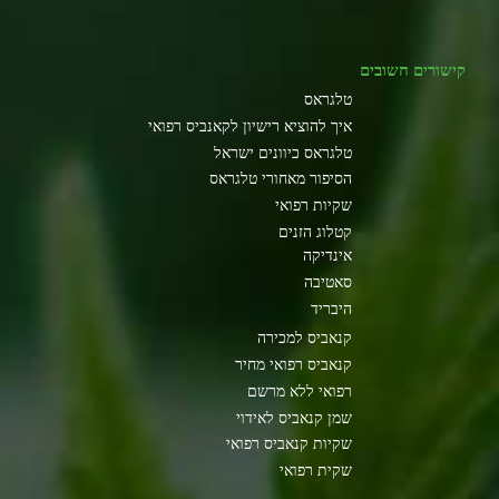
קישורים חשובים
טלגראס
איך להוציא רישיון לקאנביס רפואי
טלגראס כיוונים ישראל
הסיפור מאחורי טלגראס
שקיות רפואי
קטלוג הזנים
אינדיקה
סאטיבה
היבריד
קנאביס למכירה
קנאביס רפואי מחיר
רפואי ללא מרשם
שמן קנאביס לאידוי
שקיות קנאביס רפואי
שקית רפואי