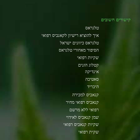
קישורים חשובים
טלגראס
איך להוציא רישיון לקאנביס רפואי
טלגראס כיוונים ישראל
הסיפור מאחורי טלגראס
שקיות רפואי
קטלוג הזנים
אינדיקה
סאטיבה
היבריד
קנאביס למכירה
קנאביס רפואי מחיר
רפואי ללא מרשם
שמן קנאביס לאידוי
שקיות קנאביס רפואי
שקית רפואי