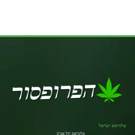
טלגראס ישראל
טלגראס תל אביב