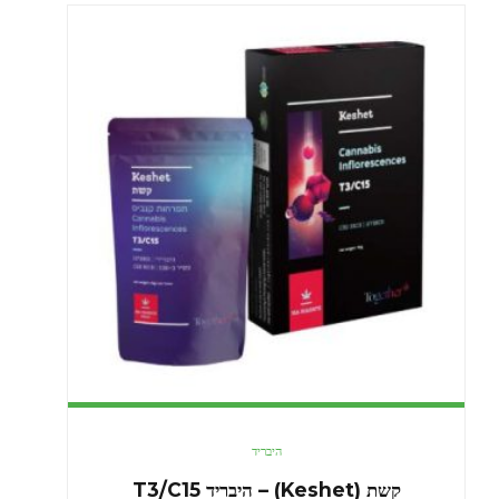
היבריד
קשת (Keshet) – היבריד T3/C15