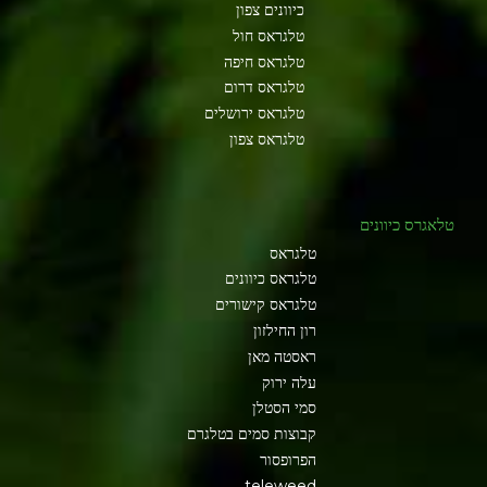
כיוונים צפון
טלגראס חול
טלגראס חיפה
טלגראס דרום
טלגראס ירושלים
טלגראס צפון
טלאגרס כיוונים
טלגראס
טלגראס כיוונים
טלגראס קישורים
רון החילזון
ראסטה מאן
עלה ירוק
סמי הסטלן
קבוצות סמים בטלגרם
הפרופסור
teleweed