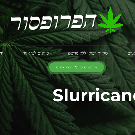
לגרם
שקיות רפואי ללא מרשם
כיוונים לפי אזור
am
מחפשים כיוון? דברו איתנו
ריקיין מינט (Slurricane