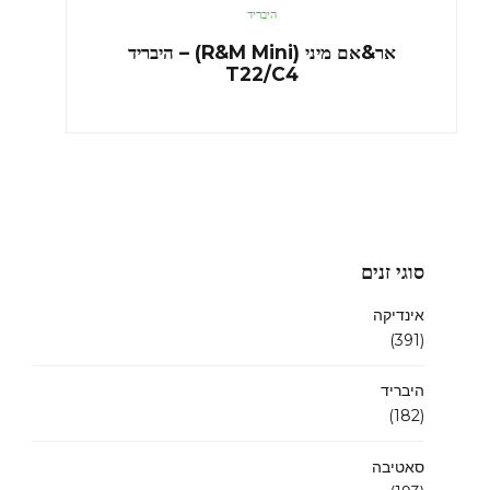
היבריד
אר&אם מיני (R&M Mini) – היבריד
T22/C4
סוגי זנים
אינדיקה
(391)
היבריד
(182)
סאטיבה