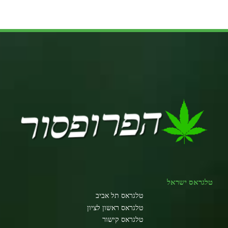
טלגראס ישראל
טלגראס תל אביב
טלגראס ראשון לציון
טלגראס קישור