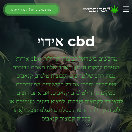
מחפשים כיוון? דברו איתנו
cbd אידוי
מחפשים בישראל קבוצות וקהילות cbd אידוי?
הגעתם למקום הנכון. האתר שלנו מאמת עבורכם
מגוון רחב של ערוצים וקבוצות טלגרם קנאביס
פופולריים ומרכז את כל הקישורים המעודכנים
במקום אחד לטלגרם קנאביס. אם אתם רוצים
להצטרף לקבוצות פעילות, למצוא דיונים מעניינים או
לגלות קהילות חדשות בטלגרם אצלנו תוכלו לאתר
בקלות קבוצות קנאביס