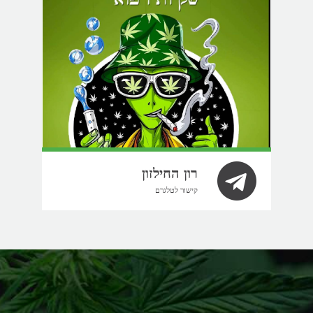
רון החילזון
קישור לטלגרם