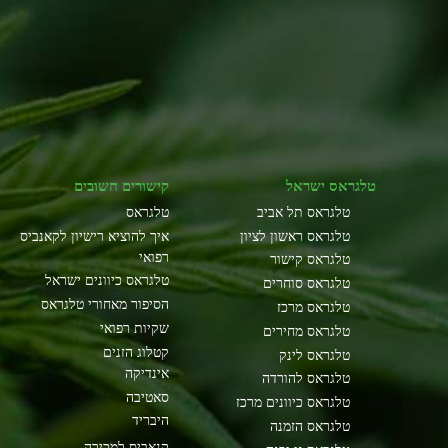
טלגראס ישראל
קישורים חשובים
טלגראס תל אביב
טלגראס
טלגראס ראשון לציון
איך להוציא רישיון לקאנביס
רפואי
טלגראס קישור
טלגראס כיוונים ישראל
טלגראס סוחרים
הסיפור מאחורי טלגראס
טלגראס מרכז
שקיות רפואי
טלגראס מחירים
קטלוג הזנים
טלגראס לינק
אינדיקה
טלגראס להורדה
סאטיבה
טלגראס כיוונים מרכז
היבריד
טלגראס הזמנה
קנאביס למכירה