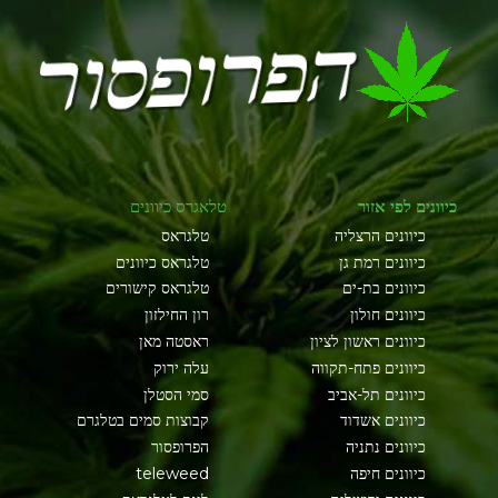
כיוונים לפי אזור
טלאגרס כיוונים
כיוונים הרצליה
טלגראס
כיוונים רמת גן
טלגראס כיוונים
כיוונים בת-ים
טלגראס קישורים
כיוונים חולון
רון החילזון
כיוונים ראשון לציון
ראסטה מאן
כיוונים פתח-תקווה
עלה ירוק
כיוונים תל-אביב
סמי הסטלן
כיוונים אשדוד
קבוצות סמים בטלגרם
כיוונים נתניה
הפרופסור
כיוונים חיפה
teleweed